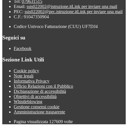
Tel:
079631515
Email:
ssis022002@istruzione.it
Link per inviare una mail
PEC:
ssis022002@pec.istruzione.it
Link per inviare una mail
C.F.: 91047350904
Codice Univoco Fatturazione (CUU) UF7DJ4
Seguici su
Facebook
Sezione Link Utili
Cookie policy
Note legali
Informativa Privacy
Ufficio Relazioni con il Pubblico
Dichiarazione di accessibilità
Obiettivi di accessibilità
Whistleblowing
Gestione consensi cookie
Amministrazione trasparente
Pagina visualizzata
127609
volte