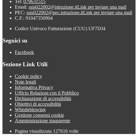
Tel:
079631515
Email:
ssis022002@istruzione.it
Link per inviare una mail
PEC:
ssis022002@pec.istruzione.it
Link per inviare una mail
C.F.: 91047350904
Codice Univoco Fatturazione (CUU) UF7DJ4
Seguici su
Facebook
Sezione Link Utili
Cookie policy
Note legali
Informativa Privacy
Ufficio Relazioni con il Pubblico
Dichiarazione di accessibilità
Obiettivi di accessibilità
Whistleblowing
Gestione consensi cookie
Amministrazione trasparente
Pagina visualizzata
127616
volte