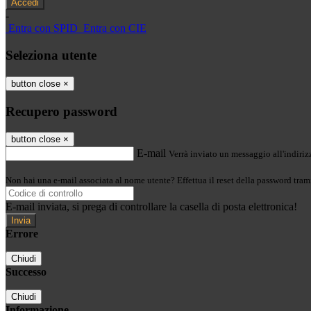
-
Entra con SPID
Entra con CIE
Seleziona utente
button close
×
Recupero password
button close
×
E-mail
Verrà inviato un messaggio all'indirizz
Non hai una e-mail associata al nome utente? Effettua il reset della password tram
E-mail inviata, si prega di controllare la casella di posta elettronica!
Errore
Chiudi
Successo
Chiudi
Informazione