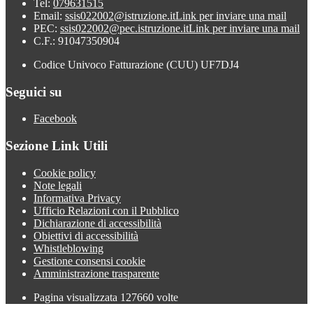
Tel:
079631515
Email:
ssis022002@istruzione.it
Link per inviare una mail
PEC:
ssis022002@pec.istruzione.it
Link per inviare una mail
C.F.: 91047350904
Codice Univoco Fatturazione (CUU) UF7DJ4
Seguici su
Facebook
Sezione Link Utili
Cookie policy
Note legali
Informativa Privacy
Ufficio Relazioni con il Pubblico
Dichiarazione di accessibilità
Obiettivi di accessibilità
Whistleblowing
Gestione consensi cookie
Amministrazione trasparente
Pagina visualizzata
127660
volte