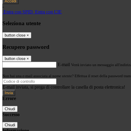
-
Entra con SPID
Entra con CIE
Seleziona utente
button close
×
Recupero password
button close
×
E-mail
Verrà inviato un messaggio all'indirizz
Non hai una e-mail associata al nome utente? Effettua il reset della password tram
E-mail inviata, si prega di controllare la casella di posta elettronica!
Errore
Chiudi
Successo
Chiudi
Informazione