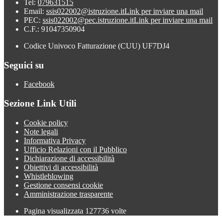
Tel:
079631515
Email:
ssis022002@istruzione.it
Link per inviare una mail
PEC:
ssis022002@pec.istruzione.it
Link per inviare una mail
C.F.: 91047350904
Codice Univoco Fatturazione (CUU) UF7DJ4
Seguici su
Facebook
Sezione Link Utili
Cookie policy
Note legali
Informativa Privacy
Ufficio Relazioni con il Pubblico
Dichiarazione di accessibilità
Obiettivi di accessibilità
Whistleblowing
Gestione consensi cookie
Amministrazione trasparente
Pagina visualizzata
127736
volte