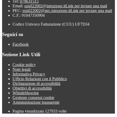
Tel:
079631515
Email:
ssis022002@istruzione.it
Link per inviare una mail
PEC:
ssis022002@pec.istruzione.it
Link per inviare una mail
C.F.: 91047350904
Codice Univoco Fatturazione (CUU) UF7DJ4
Seguici su
Facebook
Sezione Link Utili
Cookie policy
Note legali
Informativa Privacy
Ufficio Relazioni con il Pubblico
Dichiarazione di accessibilità
Obiettivi di accessibilità
Whistleblowing
Gestione consensi cookie
Amministrazione trasparente
Pagina visualizzata
127933
volte