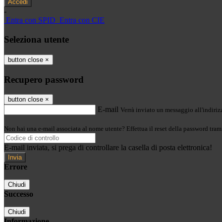
-
Entra con SPID
Entra con CIE
Seleziona utente
button close
×
Recupero password
button close
×
E-mail
Verrà inviato un messaggio all'indirizz
Non hai una e-mail associata al nome utente? Effettua il reset della password tram
E-mail inviata, si prega di controllare la casella di posta elettronica!
Errore
Chiudi
Successo
Chiudi
Informazione