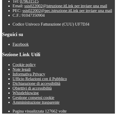
Tel:
079631515
Email:
ssis022002@istruzione.it
Link per inviare una mail
PEC:
ssis022002@pec.istruzione.it
Link per inviare una mail
C.F.: 91047350904
Codice Univoco Fatturazione (CUU) UF7DJ4
Seguici su
Facebook
Sezione Link Utili
Cookie policy
Note legali
Informativa Privacy
Ufficio Relazioni con il Pubblico
Dichiarazione di accessibilità
Obiettivi di accessibilità
Whistleblowing
Gestione consensi cookie
Amministrazione trasparente
Pagina visualizzata
127662
volte