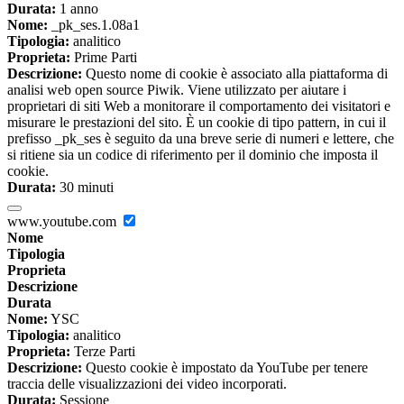
Durata:
1 anno
Nome:
_pk_ses.1.08a1
Tipologia:
analitico
Proprieta:
Prime Parti
Descrizione:
Questo nome di cookie è associato alla piattaforma di
analisi web open source Piwik. Viene utilizzato per aiutare i
proprietari di siti Web a monitorare il comportamento dei visitatori e
misurare le prestazioni del sito. È un cookie di tipo pattern, in cui il
prefisso _pk_ses è seguito da una breve serie di numeri e lettere, che
si ritiene sia un codice di riferimento per il dominio che imposta il
cookie.
Durata:
30 minuti
www.youtube.com
Nome
Tipologia
Proprieta
Descrizione
Durata
Nome:
YSC
Tipologia:
analitico
Proprieta:
Terze Parti
Descrizione:
Questo cookie è impostato da YouTube per tenere
traccia delle visualizzazioni dei video incorporati.
Durata:
Sessione