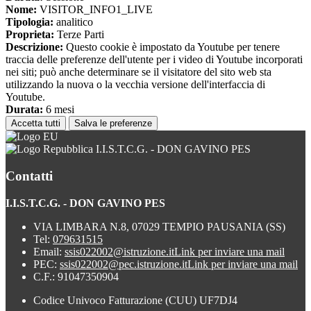
Nome:
VISITOR_INFO1_LIVE
Tipologia:
analitico
Proprieta:
Terze Parti
Descrizione:
Questo cookie è impostato da Youtube per tenere
traccia delle preferenze dell'utente per i video di Youtube incorporati
nei siti; può anche determinare se il visitatore del sito web sta
utilizzando la nuova o la vecchia versione dell'interfaccia di
Youtube.
Durata:
6 mesi
Accetta tutti
Salva le preferenze
I.I.S.T.C.G. - DON GAVINO PES
Contatti
I.I.S.T.C.G. - DON GAVINO PES
VIA LIMBARA N.8, 07029 TEMPIO PAUSANIA (SS)
Tel:
079631515
Email:
ssis022002@istruzione.it
Link per inviare una mail
PEC:
ssis022002@pec.istruzione.it
Link per inviare una mail
C.F.: 91047350904
Codice Univoco Fatturazione (CUU) UF7DJ4