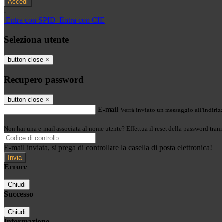
-
Entra con SPID
Entra con CIE
Seleziona utente
button close
×
Recupero password
button close
×
E-mail
Verrà inviato un messaggio all'indirizz
Non hai una e-mail associata al nome utente? Effettua il reset della password tram
E-mail inviata, si prega di controllare la casella di posta elettronica!
Errore
Chiudi
Successo
Chiudi
Informazione