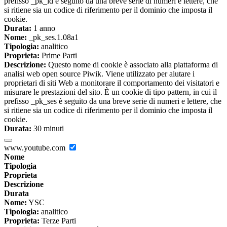
prefisso _pk_id è seguito da una breve serie di numeri e lettere, che
si ritiene sia un codice di riferimento per il dominio che imposta il
cookie.
Durata:
1 anno
Nome:
_pk_ses.1.08a1
Tipologia:
analitico
Proprieta:
Prime Parti
Descrizione:
Questo nome di cookie è associato alla piattaforma di
analisi web open source Piwik. Viene utilizzato per aiutare i
proprietari di siti Web a monitorare il comportamento dei visitatori e
misurare le prestazioni del sito. È un cookie di tipo pattern, in cui il
prefisso _pk_ses è seguito da una breve serie di numeri e lettere, che
si ritiene sia un codice di riferimento per il dominio che imposta il
cookie.
Durata:
30 minuti
www.youtube.com
Nome
Tipologia
Proprieta
Descrizione
Durata
Nome:
YSC
Tipologia:
analitico
Proprieta:
Terze Parti