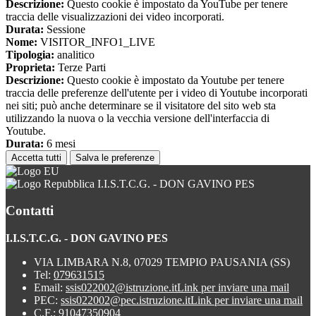
Descrizione:
Questo cookie è impostato da YouTube per tenere
traccia delle visualizzazioni dei video incorporati.
Durata:
Sessione
Nome:
VISITOR_INFO1_LIVE
Tipologia:
analitico
Proprieta:
Terze Parti
Descrizione:
Questo cookie è impostato da Youtube per tenere
traccia delle preferenze dell'utente per i video di Youtube incorporati
nei siti; può anche determinare se il visitatore del sito web sta
utilizzando la nuova o la vecchia versione dell'interfaccia di
Youtube.
Durata:
6 mesi
Accetta tutti
Salva le preferenze
I.I.S.T.C.G. - DON GAVINO PES
Contatti
I.I.S.T.C.G. - DON GAVINO PES
VIA LIMBARA N.8, 07029 TEMPIO PAUSANIA (SS)
Tel:
079631515
Email:
ssis022002@istruzione.it
Link per inviare una mail
PEC:
ssis022002@pec.istruzione.it
Link per inviare una mail
C.F.: 91047350904