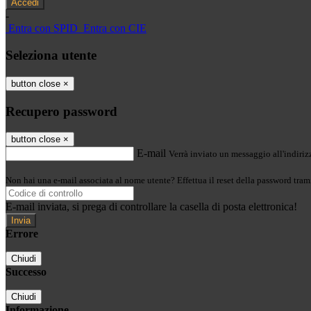
-
Entra con SPID
Entra con CIE
Seleziona utente
button close
×
Recupero password
button close
×
E-mail
Verrà inviato un messaggio all'indirizz
Non hai una e-mail associata al nome utente? Effettua il reset della password tram
E-mail inviata, si prega di controllare la casella di posta elettronica!
Errore
Chiudi
Successo
Chiudi
Informazione