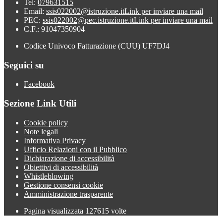
Tel:
079631515
Email:
ssis022002@istruzione.it
Link per inviare una mail
PEC:
ssis022002@pec.istruzione.it
Link per inviare una mail
C.F.: 91047350904
Codice Univoco Fatturazione (CUU) UF7DJ4
Seguici su
Facebook
Sezione Link Utili
Cookie policy
Note legali
Informativa Privacy
Ufficio Relazioni con il Pubblico
Dichiarazione di accessibilità
Obiettivi di accessibilità
Whistleblowing
Gestione consensi cookie
Amministrazione trasparente
Pagina visualizzata
127615
volte