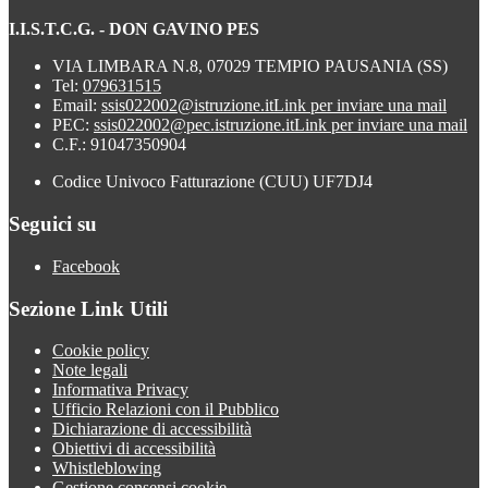
I.I.S.T.C.G. - DON GAVINO PES
VIA LIMBARA N.8, 07029 TEMPIO PAUSANIA (SS)
Tel:
079631515
Email:
ssis022002@istruzione.it
Link per inviare una mail
PEC:
ssis022002@pec.istruzione.it
Link per inviare una mail
C.F.: 91047350904
Codice Univoco Fatturazione (CUU) UF7DJ4
Seguici su
Facebook
Sezione Link Utili
Cookie policy
Note legali
Informativa Privacy
Ufficio Relazioni con il Pubblico
Dichiarazione di accessibilità
Obiettivi di accessibilità
Whistleblowing
Gestione consensi cookie