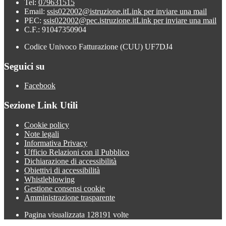
Tel:
079631515
Email:
ssis022002@istruzione.it
Link per inviare una mail
PEC:
ssis022002@pec.istruzione.it
Link per inviare una mail
C.F.: 91047350904
Codice Univoco Fatturazione (CUU) UF7DJ4
Seguici su
Facebook
Sezione Link Utili
Cookie policy
Note legali
Informativa Privacy
Ufficio Relazioni con il Pubblico
Dichiarazione di accessibilità
Obiettivi di accessibilità
Whistleblowing
Gestione consensi cookie
Amministrazione trasparente
Pagina visualizzata
128191
volte