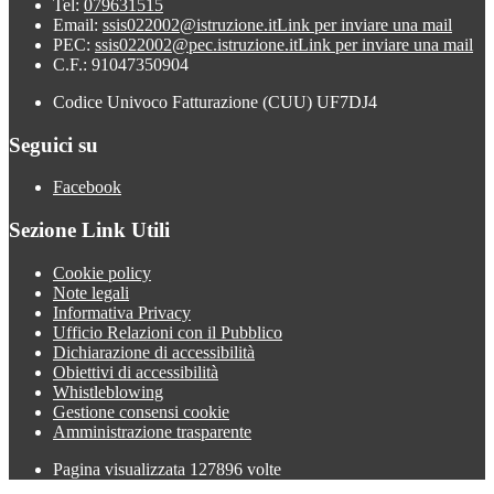
Tel:
079631515
Email:
ssis022002@istruzione.it
Link per inviare una mail
PEC:
ssis022002@pec.istruzione.it
Link per inviare una mail
C.F.: 91047350904
Codice Univoco Fatturazione (CUU) UF7DJ4
Seguici su
Facebook
Sezione Link Utili
Cookie policy
Note legali
Informativa Privacy
Ufficio Relazioni con il Pubblico
Dichiarazione di accessibilità
Obiettivi di accessibilità
Whistleblowing
Gestione consensi cookie
Amministrazione trasparente
Pagina visualizzata
127896
volte