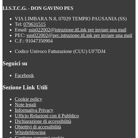
I.I.S.T.C.G. - DON GAVINO PES
VIA LIMBARA N.8, 07029 TEMPIO PAUSANIA (SS)
Tel:
079631515
Email:
ssis022002@istruzione.it
Link per inviare una mail
PEC:
ssis022002@pec.istruzione.it
Link per inviare una mail
C.F.: 91047350904
Codice Univoco Fatturazione (CUU) UF7DJ4
Seguici su
Facebook
Sezione Link Utili
Cookie policy
Note legali
Informativa Privacy
Ufficio Relazioni con il Pubblico
Dichiarazione di accessibilità
Obiettivi di accessibilità
Whistleblowing
Gestione consensi cookie