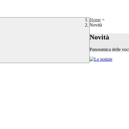
Home
>
Novità
Novità
Panoramica delle voc