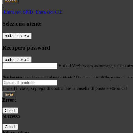
-
Entra con SPID
Entra con CIE
Seleziona utente
button close
×
Recupero password
button close
×
E-mail
Verrà inviato un messaggio all'indirizz
Non hai una e-mail associata al nome utente? Effettua il reset della password tram
E-mail inviata, si prega di controllare la casella di posta elettronica!
Errore
Chiudi
Successo
Chiudi
Informazione