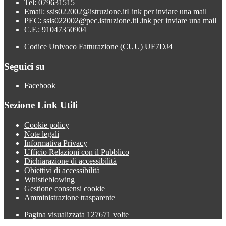
Tel:
079631515
Email:
ssis022002@istruzione.it
Link per inviare una mail
PEC:
ssis022002@pec.istruzione.it
Link per inviare una mail
C.F.: 91047350904
Codice Univoco Fatturazione (CUU) UF7DJ4
Seguici su
Facebook
Sezione Link Utili
Cookie policy
Note legali
Informativa Privacy
Ufficio Relazioni con il Pubblico
Dichiarazione di accessibilità
Obiettivi di accessibilità
Whistleblowing
Gestione consensi cookie
Amministrazione trasparente
Pagina visualizzata
127671
volte