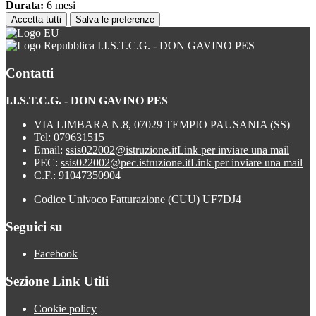
Durata:
6 mesi
Accetta tutti
Salva le preferenze
I.I.S.T.C.G. - DON GAVINO PES
Contatti
I.I.S.T.C.G. - DON GAVINO PES
VIA LIMBARA N.8, 07029 TEMPIO PAUSANIA (SS)
Tel:
079631515
Email:
ssis022002@istruzione.it
Link per inviare una mail
PEC:
ssis022002@pec.istruzione.it
Link per inviare una mail
C.F.: 91047350904
Codice Univoco Fatturazione (CUU) UF7DJ4
Seguici su
Facebook
Sezione Link Utili
Cookie policy