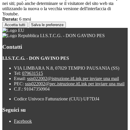
nei siti; può anche determinare se il visitatore del sito web sta
utilizzando la nuova o la vecchia versione dell'interfaccia di
Youtube.
Durata:
6 mesi
Accetta tutti
Salva le preferenze
I.I.S.T.C.G. - DON GAVINO PES
Contatti
I.I.S.T.C.G. - DON GAVINO PES
VIA LIMBARA N.8, 07029 TEMPIO PAUSANIA (SS)
Tel:
079631515
Email:
ssis022002@istruzione.it
Link per inviare una mail
PEC:
ssis022002@pec.istruzione.it
Link per inviare una mail
C.F.: 91047350904
Codice Univoco Fatturazione (CUU) UF7DJ4
Seguici su
Facebook