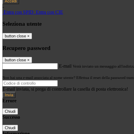
-
Entra con SPID
Entra con CIE
Seleziona utente
button close
×
Recupero password
button close
×
E-mail
Verrà inviato un messaggio all'indirizz
Non hai una e-mail associata al nome utente? Effettua il reset della password tram
E-mail inviata, si prega di controllare la casella di posta elettronica!
Errore
Chiudi
Successo
Chiudi
Informazione