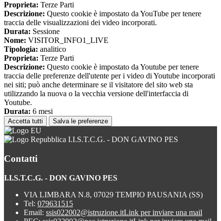
Proprieta:
Terze Parti
Descrizione:
Questo cookie è impostato da YouTube per tenere
traccia delle visualizzazioni dei video incorporati.
Durata:
Sessione
Nome:
VISITOR_INFO1_LIVE
Tipologia:
analitico
Proprieta:
Terze Parti
Descrizione:
Questo cookie è impostato da Youtube per tenere
traccia delle preferenze dell'utente per i video di Youtube incorporati
nei siti; può anche determinare se il visitatore del sito web sta
utilizzando la nuova o la vecchia versione dell'interfaccia di
Youtube.
Durata:
6 mesi
Accetta tutti
Salva le preferenze
I.I.S.T.C.G. - DON GAVINO PES
Contatti
I.I.S.T.C.G. - DON GAVINO PES
VIA LIMBARA N.8, 07029 TEMPIO PAUSANIA (SS)
Tel:
079631515
Email:
ssis022002@istruzione.it
Link per inviare una mail