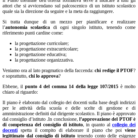
Il Piano triennale dell’offerta formativa serve a indicare a tutti gli
attori che si avvicendano sul palcoscenico di un istituto scolastico
quale sia la direzione da seguire e la meta da raggiungere.
Si tratta dunque di un mezzo per pianificare e realizzare
l’
autonomia scolastica
di ogni singolo istituto, tenendo come
riferimento punti cardine come:
la progettazione curricolare;
la progettazione extracurricolare;
la progettazione educativa;
la progettazione organizzativa.
Veniamo ora al lato pragmatico della faccenda:
chi redige il PTOF
?
e soprattutto,
chi lo approva
?
Ebbene, il
punto 4 del comma 14 della legge 107/2015
è molto
chiaro al riguardo:
Il piano è elaborato dal collegio dei docenti sulla base degli indirizzi
per le attività della scuola e delle scelte di gestione e di
amministrazione definiti dal dirigente scolastico. Il piano è approvato
dal consiglio d’istituto .In conclusione,
l’approvazione del PTOF è
di competenza del consiglio di istituto
, in quanto al
collegio dei
docenti
spetta il compito di elaborare il piano che poi
viene
legittimato dal consiglio di istituto
tenendo conto delle esigenze