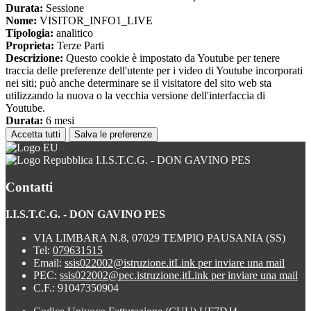
Durata:
Sessione
Nome:
VISITOR_INFO1_LIVE
Tipologia:
analitico
Proprieta:
Terze Parti
Descrizione:
Questo cookie è impostato da Youtube per tenere
traccia delle preferenze dell'utente per i video di Youtube incorporati
nei siti; può anche determinare se il visitatore del sito web sta
utilizzando la nuova o la vecchia versione dell'interfaccia di
Youtube.
Durata:
6 mesi
Accetta tutti
Salva le preferenze
I.I.S.T.C.G. - DON GAVINO PES
Contatti
I.I.S.T.C.G. - DON GAVINO PES
VIA LIMBARA N.8, 07029 TEMPIO PAUSANIA (SS)
Tel:
079631515
Email:
ssis022002@istruzione.it
Link per inviare una mail
PEC:
ssis022002@pec.istruzione.it
Link per inviare una mail
C.F.: 91047350904