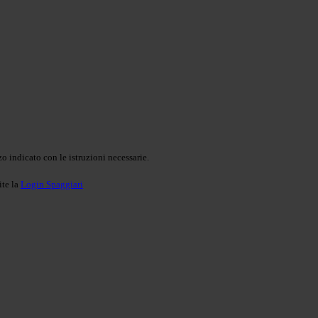
o indicato con le istruzioni necessarie.
ite la
Login Spaggiari