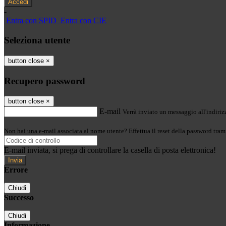
-
Entra con SPID
Entra con CIE
Seleziona utente
button close
×
Recupero password
button close
×
E-mail
Verrà inviato un messaggio all'indirizz
Non hai una e-mail associata al nome utente? Effettua il reset della password tram
E-mail inviata, si prega di controllare la casella di posta elettronica!
Errore
Chiudi
Successo
Chiudi
Informazione