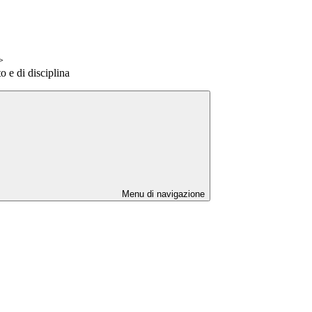
>
o e di disciplina
Menu di navigazione