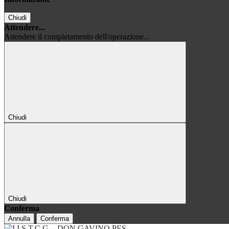
Chiudi
Attendere...
Attendere il completamento dell'operazione...
Chiudi
Chiudi
Conferma
Annulla
Conferma