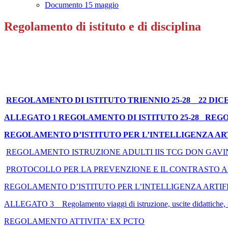
Documento 15 maggio
Regolamento di istituto e di disciplina
REGOLAMENTO DI ISTITUTO TRIENNIO 25-28 _ 22 DIC
ALLEGATO 1 REGOLAMENTO DI ISTITUTO 25-28_ REGOLA
REGOLAMENTO D’ISTITUTO PER L’INTELLIGENZA ARTI
REGOLAMENTO ISTRUZIONE ADULTI IIS TCG DON GAVIN
PROTOCOLLO PER LA PREVENZIONE E IL CONTRASTO A
REGOLAMENTO D’ISTITUTO PER L’INTELLIGENZA ARTIFI
ALLEGATO 3 _ Regolamento viaggi di istruzione, uscite didattiche, s
REGOLAMENTO ATTIVITA' EX PCTO