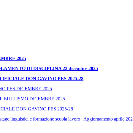
EMBRE 2025
MENTO DI DISCIPLINA 22 dicembre 2025
FICIALE DON GAVINO PES 2025-28
O PES DICEMBRE 2025
L BULLISMO DICEMBRE 2025
CIALE DON GAVINO PES 2025-28
tage linguistici e formazione scuola lavoro_ Aggiornamento aprile 20