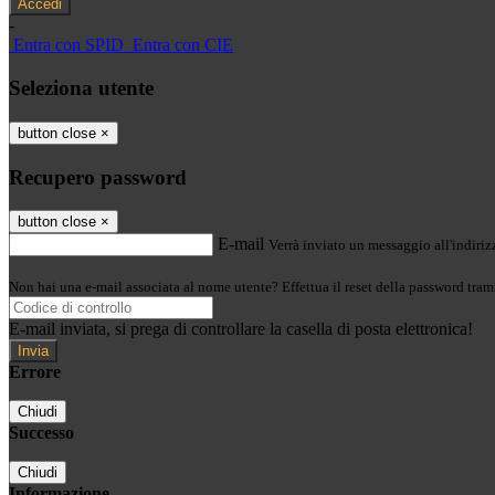
-
Entra con SPID
Entra con CIE
Seleziona utente
button close
×
Recupero password
button close
×
E-mail
Verrà inviato un messaggio all'indirizz
Non hai una e-mail associata al nome utente? Effettua il reset della password tram
E-mail inviata, si prega di controllare la casella di posta elettronica!
Errore
Chiudi
Successo
Chiudi
Informazione