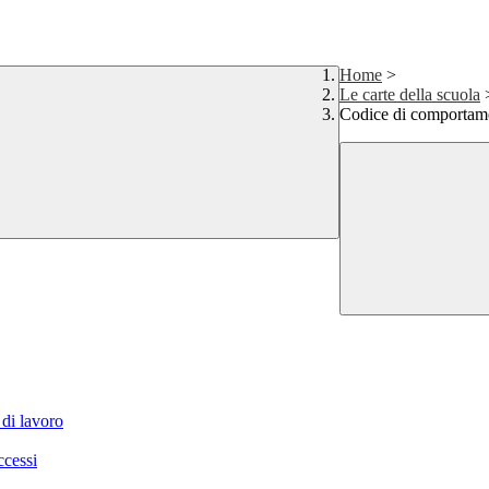
Home
>
Le carte della scuola
Codice di comportam
 di lavoro
ccessi