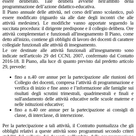
essere deliberato. Tale delibera avviene nell'ambito della
programmazione dell’azione didattico-educativa.
Il Piano annuale delle attività, nel corso dell’anno scolastico, può
essere modificato (riguardo sia alle date degli incontri che alle
attività medesime). Le modifiche vanno apportate seguendo la
succitata procedura: il dirigente predispone e il collegio delibera. Ore
attività complementari e funzionali all'insegnamento Il Piano, come
detto all'inizio, contiene gli obblighi di lavoro dei docenti di carattere
collegiale funzionali alle attività di insegnamento.
Le ore destinate alle attività funzionali all'insegnamento sono
indicate nell'articolo 29 del CCNL 2007, confermato dal Contatto
2016-18. Il Piano, alla luce di quanto previsto dal predetto articolo
29, prevede:
fino a n.40 ore annue per la partecipazione alle riunioni del
Collegio dei docenti, compresa l’attività di programmazione e
verifica di inizio e fine anno e l’informazione alle famiglie sui
risultati degli scrutini trimestrali, quadrimestrali e finali e
sull'andamento delle attività educative nelle scuole materne e
nelle istituzioni educative;
fino a n.40 ore annue per la partecipazione ai consigli di
classe, di interclasse, di intersezione.
Per la partecipazione a tali attività, il Contratto puntualizza che gli
obblighi relativi a queste attività sono programmati secondo criteri