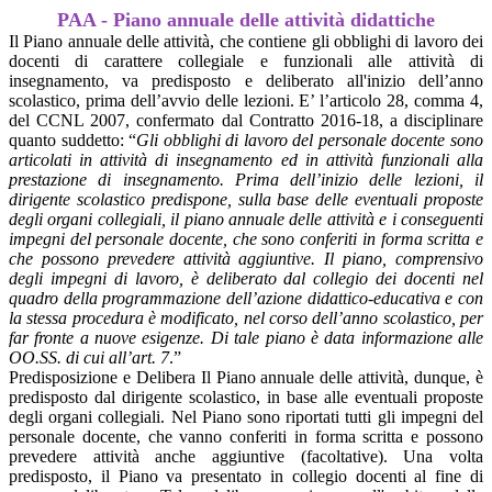
PAA - Piano annuale delle attività didattiche
Il Piano annuale delle attività, che contiene gli obblighi di lavoro dei
docenti di carattere collegiale e funzionali alle attività di
insegnamento, va predisposto e deliberato all'inizio dell’anno
scolastico, prima dell’avvio delle lezioni. E’ l’articolo 28, comma 4,
del CCNL 2007, confermato dal Contratto 2016-18, a disciplinare
quanto suddetto: “
Gli obblighi di lavoro del personale docente sono
articolati in attività di insegnamento ed in attività funzionali alla
prestazione di insegnamento. Prima dell’inizio delle lezioni, il
dirigente scolastico predispone, sulla base delle eventuali proposte
degli organi collegiali, il piano annuale delle attività e i conseguenti
impegni del personale docente, che sono conferiti in forma scritta e
che possono prevedere attività aggiuntive. Il piano, comprensivo
degli impegni di lavoro, è deliberato dal collegio dei docenti nel
quadro della programmazione dell’azione didattico-educativa e con
la stessa procedura è modificato, nel corso dell’anno scolastico, per
far fronte a nuove esigenze. Di tale piano è data informazione alle
OO.SS. di cui all’art. 7
.”
Predisposizione e Delibera Il Piano annuale delle attività, dunque, è
predisposto dal dirigente scolastico, in base alle eventuali proposte
degli organi collegiali. Nel Piano sono riportati tutti gli impegni del
personale docente, che vanno conferiti in forma scritta e possono
prevedere attività anche aggiuntive (facoltative). Una volta
predisposto, il Piano va presentato in collegio docenti al fine di