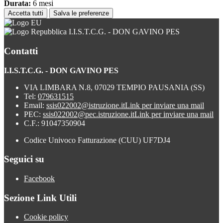
Durata:
6 mesi
Accetta tutti
Salva le preferenze
I.I.S.T.C.G. - DON GAVINO PES
Contatti
I.I.S.T.C.G. - DON GAVINO PES
VIA LIMBARA N.8, 07029 TEMPIO PAUSANIA (SS)
Tel:
079631515
Email:
ssis022002@istruzione.it
Link per inviare una mail
PEC:
ssis022002@pec.istruzione.it
Link per inviare una mail
C.F.: 91047350904
Codice Univoco Fatturazione (CUU) UF7DJ4
Seguici su
Facebook
Sezione Link Utili
Cookie policy