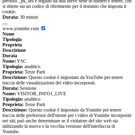
prefisso _pk_ses è seguito da una breve serie di numeri e lettere, che
si ritiene sia un codice di riferimento per il dominio che imposta il
cookie.
Durata:
30 minuti
www.youtube.com
Nome
Tipologia
Proprieta
Descrizione
Durata
Nome:
YSC
Tipologia:
analitico
Proprieta:
Terze Parti
Descrizione:
Questo cookie è impostato da YouTube per tenere
traccia delle visualizzazioni dei video incorporati.
Durata:
Sessione
Nome:
VISITOR_INFO1_LIVE
Tipologia:
analitico
Proprieta:
Terze Parti
Descrizione:
Questo cookie è impostato da Youtube per tenere
traccia delle preferenze dell'utente per i video di Youtube incorporati
nei siti; può anche determinare se il visitatore del sito web sta
utilizzando la nuova o la vecchia versione dell'interfaccia di
Youtube.