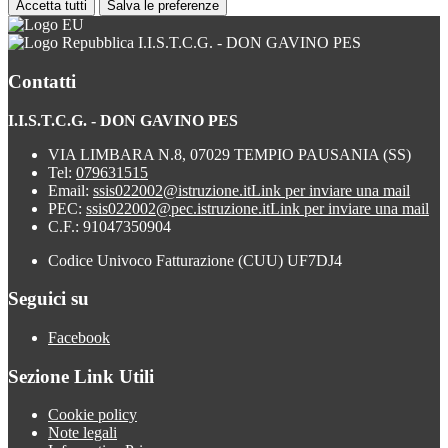
Accetta tutti
Salva le preferenze
I.I.S.T.C.G. - DON GAVINO PES
Contatti
I.I.S.T.C.G. - DON GAVINO PES
VIA LIMBARA N.8, 07029 TEMPIO PAUSANIA (SS)
Tel:
079631515
Email:
ssis022002@istruzione.it
Link per inviare una mail
PEC:
ssis022002@pec.istruzione.it
Link per inviare una mail
C.F.: 91047350904
Codice Univoco Fatturazione (CUU) UF7DJ4
Seguici su
Facebook
Sezione Link Utili
Cookie policy
Note legali