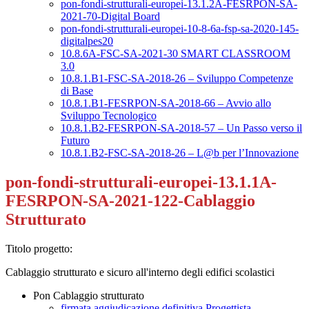
pon-fondi-strutturali-europei-13.1.2A-FESRPON-SA-
2021-70-Digital Board
pon-fondi-strutturali-europei-10-8-6a-fsp-sa-2020-145-
digitalpes20
10.8.6A-FSC-SA-2021-30 SMART CLASSROOM
3.0
10.8.1.B1-FSC-SA-2018-26 – Sviluppo Competenze
di Base
10.8.1.B1-FESRPON-SA-2018-66 – Avvio allo
Sviluppo Tecnologico
10.8.1.B2-FESRPON-SA-2018-57 – Un Passo verso il
Futuro
10.8.1.B2-FSC-SA-2018-26 – L@b per l’Innovazione
pon-fondi-strutturali-europei-13.1.1A-
FESRPON-SA-2021-122-Cablaggio
Strutturato
Titolo progetto:
Cablaggio strutturato e sicuro all'interno degli edifici scolastici
Pon Cablaggio strutturato
firmata aggiudicazione definitiva Progettista