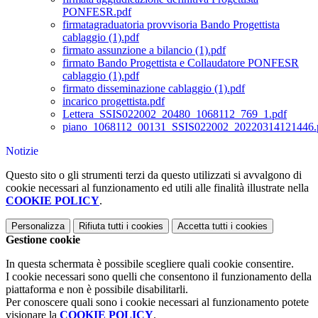
PONFESR.pdf
firmatagraduatoria provvisoria Bando Progettista
cablaggio (1).pdf
firmato assunzione a bilancio (1).pdf
firmato Bando Progettista e Collaudatore PONFESR
cablaggio (1).pdf
firmato disseminazione cablaggio (1).pdf
incarico progettista.pdf
Lettera_SSIS022002_20480_1068112_769_1.pdf
piano_1068112_00131_SSIS022002_20220314121446.
Notizie
Questo sito o gli strumenti terzi da questo utilizzati si avvalgono di
cookie necessari al funzionamento ed utili alle finalità illustrate nella
COOKIE POLICY
.
Personalizza
Rifiuta tutti
i cookies
Accetta tutti
i cookies
Gestione cookie
In questa schermata è possibile scegliere quali cookie consentire.
I cookie necessari sono quelli che consentono il funzionamento della
piattaforma e non è possibile disabilitarli.
Per conoscere quali sono i cookie necessari al funzionamento potete
visionare la
COOKIE POLICY
.