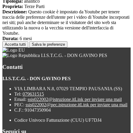
Tipologia:
analitico
Proprieta:
Terze Parti
Descrizione:
Questo cookie è impostato da Youtube per tenere
traccia delle preferenze dell'utente per i video di Youtube incorporati
nei siti; può anche determinare se il visitatore del sito web sta
utilizzando la nuova o la vecchia versione dell'interfaccia di
Youtube.
Durata:
6 mesi
Accetta tutti
Salva le preferenze
I.I.S.T.C.G. - DON GAVINO PES
Contatti
I.I.S.T.C.G. - DON GAVINO PES
VIA LIMBARA N.8, 07029 TEMPIO PAUSANIA (SS)
Tel:
079631515
Email:
ssis022002@istruzione.it
Link per inviare una mail
PEC:
ssis022002@pec.istruzione.it
Link per inviare una mail
C.F.: 91047350904
Codice Univoco Fatturazione (CUU) UF7DJ4
Seguici su