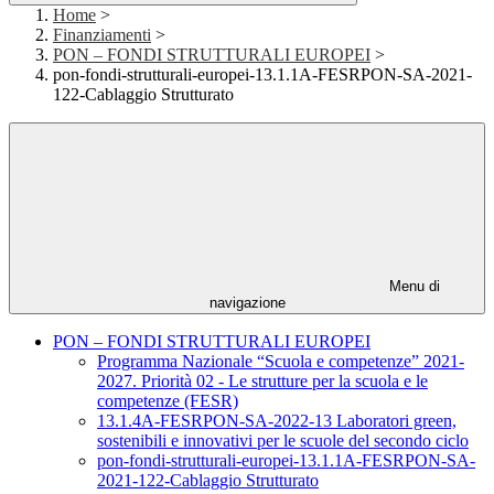
Home
>
Finanziamenti
>
PON – FONDI STRUTTURALI EUROPEI
>
pon-fondi-strutturali-europei-13.1.1A-FESRPON-SA-2021-
122-Cablaggio Strutturato
Menu di
navigazione
PON – FONDI STRUTTURALI EUROPEI
Programma Nazionale “Scuola e competenze” 2021-
2027. Priorità 02 - Le strutture per la scuola e le
competenze (FESR)
13.1.4A-FESRPON-SA-2022-13 Laboratori green,
sostenibili e innovativi per le scuole del secondo ciclo
pon-fondi-strutturali-europei-13.1.1A-FESRPON-SA-
2021-122-Cablaggio Strutturato