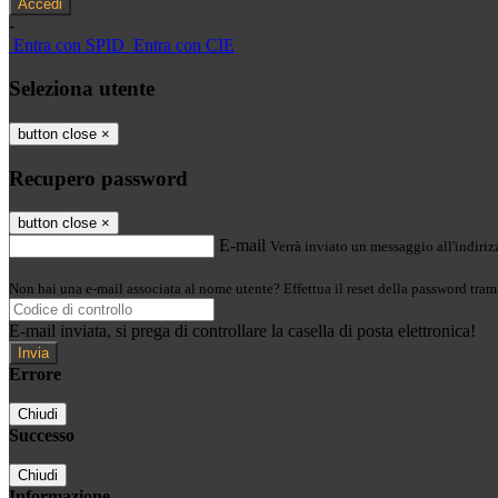
-
Entra con SPID
Entra con CIE
Seleziona utente
button close
×
Recupero password
button close
×
E-mail
Verrà inviato un messaggio all'indirizz
Non hai una e-mail associata al nome utente? Effettua il reset della password tram
E-mail inviata, si prega di controllare la casella di posta elettronica!
Errore
Chiudi
Successo
Chiudi
Informazione