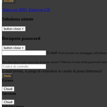
-
Entra con SPID
Entra con CIE
Seleziona utente
button close
×
Recupero password
button close
×
E-mail
Verrà inviato un messaggio all'indirizz
Non hai una e-mail associata al nome utente? Effettua il reset della password tram
E-mail inviata, si prega di controllare la casella di posta elettronica!
Errore
Chiudi
Successo
Chiudi
Informazione