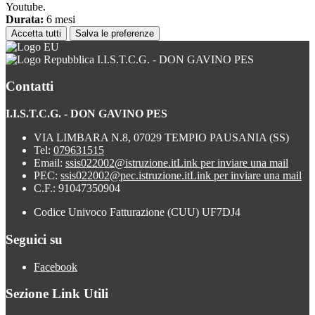
Youtube.
Durata:
6 mesi
Accetta tutti
Salva le preferenze
I.I.S.T.C.G. - DON GAVINO PES
Contatti
I.I.S.T.C.G. - DON GAVINO PES
VIA LIMBARA N.8, 07029 TEMPIO PAUSANIA (SS)
Tel:
079631515
Email:
ssis022002@istruzione.it
Link per inviare una mail
PEC:
ssis022002@pec.istruzione.it
Link per inviare una mail
C.F.: 91047350904
Codice Univoco Fatturazione (CUU) UF7DJ4
Seguici su
Facebook
Sezione Link Utili