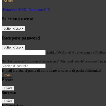
-
Entra con SPID
Entra con CIE
Seleziona utente
button close
×
Recupero password
button close
×
E-mail
Verrà inviato un messaggio all'indirizz
Non hai una e-mail associata al nome utente? Effettua il reset della password tram
E-mail inviata, si prega di controllare la casella di posta elettronica!
Errore
Chiudi
Successo
Chiudi
Informazione