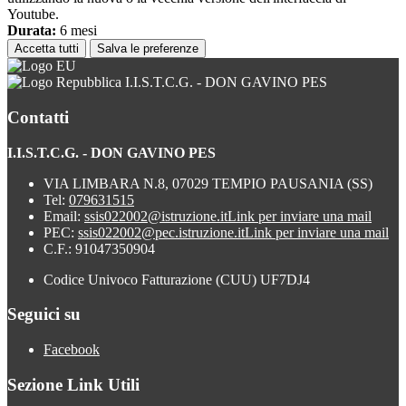
Youtube.
Durata:
6 mesi
Accetta tutti
Salva le preferenze
I.I.S.T.C.G. - DON GAVINO PES
Contatti
I.I.S.T.C.G. - DON GAVINO PES
VIA LIMBARA N.8, 07029 TEMPIO PAUSANIA (SS)
Tel:
079631515
Email:
ssis022002@istruzione.it
Link per inviare una mail
PEC:
ssis022002@pec.istruzione.it
Link per inviare una mail
C.F.: 91047350904
Codice Univoco Fatturazione (CUU) UF7DJ4
Seguici su
Facebook
Sezione Link Utili