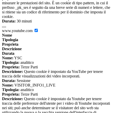
misurare le prestazioni del sito. È un cookie di tipo pattern, in cui il
prefisso _pk_ses è seguito da una breve serie di numeri e lettere, che
si ritiene sia un codice di riferimento per il dominio che imposta il
cookie.
Durata:
30 minuti
www.youtube.com
Nome
Tipologia
Proprieta
Descrizione
Durata
Nome:
YSC
Tipologia:
analitico
Proprieta:
Terze Parti
Descrizione:
Questo cookie è impostato da YouTube per tenere
traccia delle visualizzazioni dei video incorporati.
Durata:
Sessione
Nome:
VISITOR_INFO1_LIVE
Tipologia:
analitico
Proprieta:
Terze Parti
Descrizione:
Questo cookie è impostato da Youtube per tenere
traccia delle preferenze dell'utente per i video di Youtube incorporati
nei siti; può anche determinare se il visitatore del sito web sta
utilizzando la nuova o la vecchia versione dell'interfaccia di