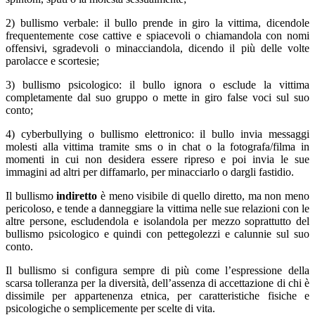
2) bullismo verbale: il bullo prende in giro la vittima, dicendole
frequentemente cose cattive e spiacevoli o chiamandola con nomi
offensivi, sgradevoli o minacciandola, dicendo il più delle volte
parolacce e scortesie;
3) bullismo psicologico: il bullo ignora o esclude la vittima
completamente dal suo gruppo o mette in giro false voci sul suo
conto;
4) cyberbullying o bullismo elettronico: il bullo invia messaggi
molesti alla vittima tramite sms o in chat o la fotografa/filma in
momenti in cui non desidera essere ripreso e poi invia le sue
immagini ad altri per diffamarlo, per minacciarlo o dargli fastidio.
Il bullismo
indiretto
è meno visibile di quello diretto, ma non meno
pericoloso, e tende a danneggiare la vittima nelle sue relazioni con le
altre persone, escludendola e isolandola per mezzo soprattutto del
bullismo psicologico e quindi con pettegolezzi e calunnie sul suo
conto.
Il bullismo si configura sempre di più come l’espressione della
scarsa tolleranza per la diversità, dell’assenza di accettazione di chi è
dissimile per appartenenza etnica, per caratteristiche fisiche e
psicologiche o semplicemente per scelte di vita.