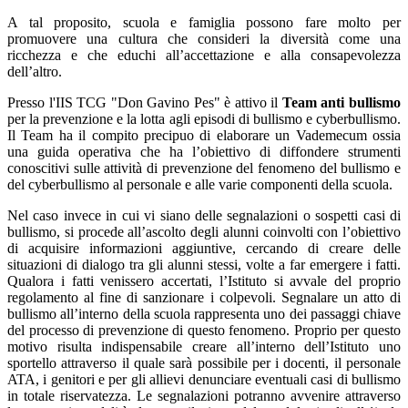
A tal proposito, scuola e famiglia possono fare molto per
promuovere una cultura che consideri la diversità come una
ricchezza e che educhi all’accettazione e alla consapevolezza
dell’altro.
Presso l'IIS TCG "Don Gavino Pes" è attivo il
Team anti bullismo
per la prevenzione e la lotta agli episodi di bullismo e cyberbullismo.
Il Team ha il compito precipuo di elaborare un Vademecum ossia
una guida operativa che ha l’obiettivo di diffondere strumenti
conoscitivi sulle attività di prevenzione del fenomeno del bullismo e
del cyberbullismo al personale e alle varie componenti della scuola.
Nel caso invece in cui vi siano delle segnalazioni o sospetti casi di
bullismo, si procede all’ascolto degli alunni coinvolti con l’obiettivo
di acquisire informazioni aggiuntive, cercando di creare delle
situazioni di dialogo tra gli alunni stessi, volte a far emergere i fatti.
Qualora i fatti venissero accertati, l’Istituto si avvale del proprio
regolamento al fine di sanzionare i colpevoli. Segnalare un atto di
bullismo all’interno della scuola rappresenta uno dei passaggi chiave
del processo di prevenzione di questo fenomeno. Proprio per questo
motivo risulta indispensabile creare all’interno dell’Istituto uno
sportello attraverso il quale sarà possibile per i docenti, il personale
ATA, i genitori e per gli allievi denunciare eventuali casi di bullismo
in totale riservatezza. Le segnalazioni potranno avvenire attraverso