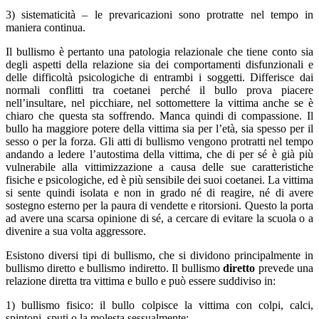
3) sistematicità – le prevaricazioni sono protratte nel tempo in
maniera continua.
Il bullismo è pertanto una patologia relazionale che tiene conto sia
degli aspetti della relazione sia dei comportamenti disfunzionali e
delle difficoltà psicologiche di entrambi i soggetti. Differisce dai
normali conflitti tra coetanei perché il bullo prova piacere
nell’insultare, nel picchiare, nel sottomettere la vittima anche se è
chiaro che questa sta soffrendo. Manca quindi di compassione. Il
bullo ha maggiore potere della vittima sia per l’età, sia spesso per il
sesso o per la forza. Gli atti di bullismo vengono protratti nel tempo
andando a ledere l’autostima della vittima, che di per sé è già più
vulnerabile alla vittimizzazione a causa delle sue caratteristiche
fisiche e psicologiche, ed è più sensibile dei suoi coetanei. La vittima
si sente quindi isolata e non in grado né di reagire, né di avere
sostegno esterno per la paura di vendette e ritorsioni. Questo la porta
ad avere una scarsa opinione di sé, a cercare di evitare la scuola o a
divenire a sua volta aggressore.
Esistono diversi tipi di bullismo, che si dividono principalmente in
bullismo diretto e bullismo indiretto. Il bullismo
diretto
prevede una
relazione diretta tra vittima e bullo e può essere suddiviso in:
1) bullismo fisico: il bullo colpisce la vittima con colpi, calci,
spintoni, sputi o la molesta sessualmente;