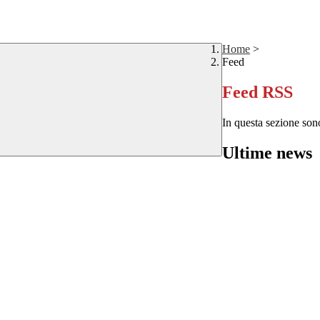
Home
>
Feed
Feed RSS
In questa sezione sono
Ultime news