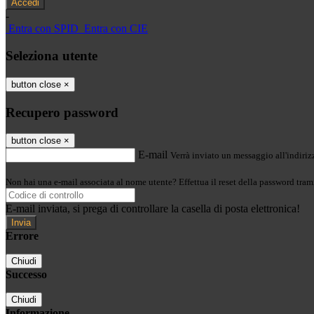
-
Entra con SPID
Entra con CIE
Seleziona utente
button close
×
Recupero password
button close
×
E-mail
Verrà inviato un messaggio all'indirizz
Non hai una e-mail associata al nome utente? Effettua il reset della password tram
E-mail inviata, si prega di controllare la casella di posta elettronica!
Errore
Chiudi
Successo
Chiudi
Informazione