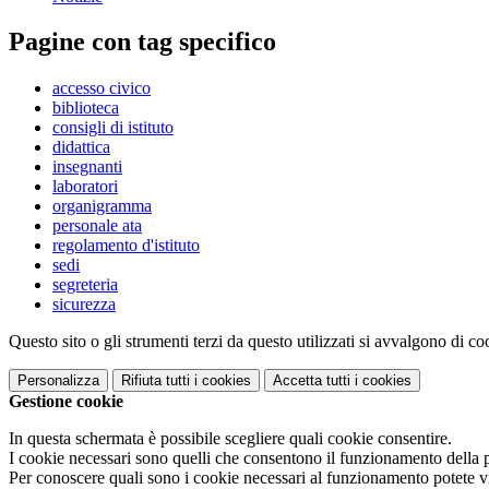
Pagine con tag specifico
accesso civico
biblioteca
consigli di istituto
didattica
insegnanti
laboratori
organigramma
personale ata
regolamento d'istituto
sedi
segreteria
sicurezza
Questo sito o gli strumenti terzi da questo utilizzati si avvalgono di coo
Personalizza
Rifiuta tutti
i cookies
Accetta tutti
i cookies
Gestione cookie
In questa schermata è possibile scegliere quali cookie consentire.
I cookie necessari sono quelli che consentono il funzionamento della pi
Per conoscere quali sono i cookie necessari al funzionamento potete v